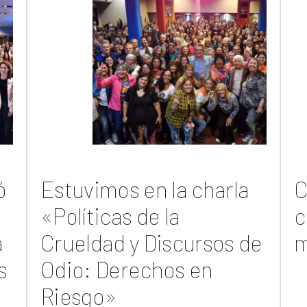
ó
Estuvimos en la charla
C
«Políticas de la
c
a
Crueldad y Discursos de
m
s
Odio: Derechos en
Riesgo»