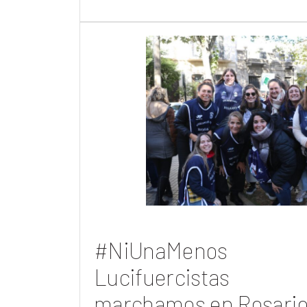
#NiUnaMenos
Lucifuercistas
marchamos en Rosari