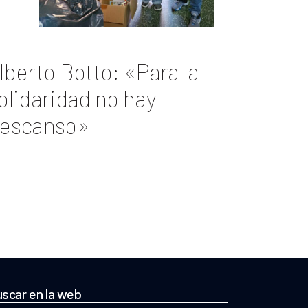
lberto Botto: «Para la
olidaridad no hay
escanso»
scar en la web