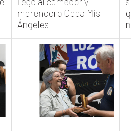
de
llegó al comedor y
s
merendero Copa Mis
q
Ángeles
n