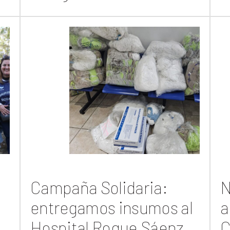
Campaña Solidaria:
N
entregamos insumos al
a
o
Hospital Roque Sáenz
C