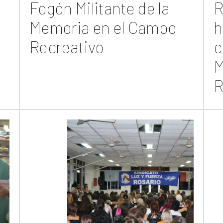
Fogón Militante de la
R
Memoria en el Campo
h
Recreativo
c
M
R