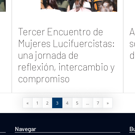
Tercer Encuentro de
A
Mujeres Lucifuercistas:
s
una jornada de
d
reflexión, intercambio y
compromiso
«
1
2
3
4
5
…
7
»
Navegar
Bu