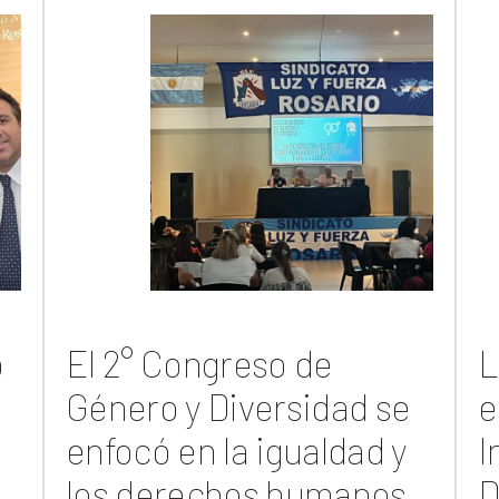
ó
El 2° Congreso de
L
Género y Diversidad se
e
enfocó en la igualdad y
I
los derechos humanos
D