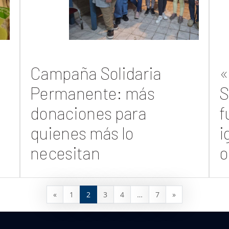
Campaña Solidaria
«
Permanente: más
S
donaciones para
f
quienes más lo
i
necesitan
o
«
1
2
3
4
…
7
»