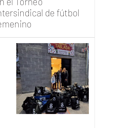
n el Torneo
ntersindical de fútbol
emenino