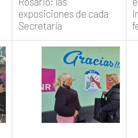
Rosario: las
e
exposiciones de cada
I
Secretaría
f