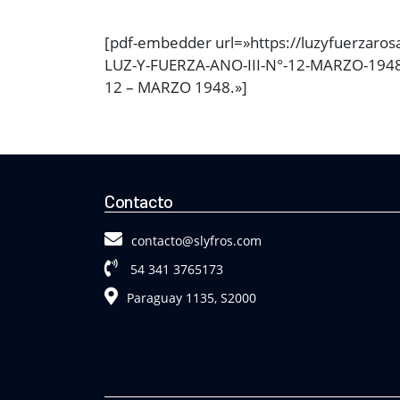
[pdf-embedder url=»https://luzyfuerzaro
LUZ-Y-FUERZA-ANO-III-N°-12-MARZO-1948..
12 – MARZO 1948.»]
Contacto
contacto@slyfros.com
54 341 3765173
Paraguay 1135, S2000