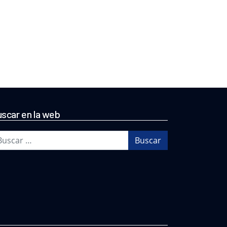
scar en la web
scar