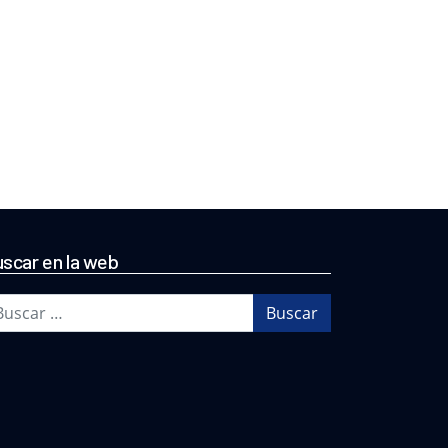
scar en la web
scar