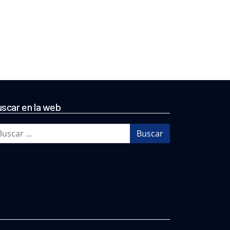
scar en la web
scar