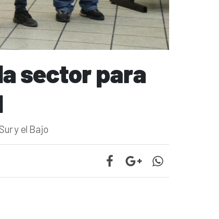
a sector para
l
ur y el Bajo