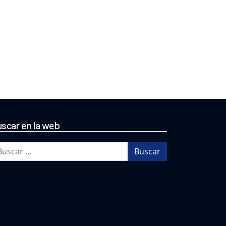
scar en la web
scar