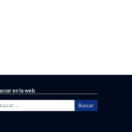
scar en la web
scar