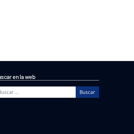
scar en la web
scar