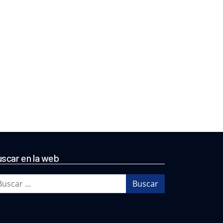
scar en la web
scar